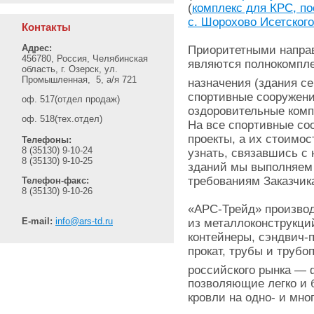
(
комплекс для КРС, по
с. Шорохово Исетского
Контакты
Адрес:
Приоритетными направ
456780, Россия, Челябинская
являются полнокомпле
область, г. Озерск, ул.
Промышленная, 5, а/я 721
назначения (здания с
спортивные сооружени
оф. 517(отдел продаж)
оздоровительные комп
оф. 518(тех.отдел)
На все спортивные со
проекты, а их стоимос
Телефоны:
8 (35130) 9-10-24
узнать, связавшись с
8 (35130) 9-10-25
зданий мы выполняем
требованиям Заказчик
Телефон-факс:
8 (35130) 9-10-26
«АРС-Трейд» производ
E-mail:
info@ars-td.ru
из металлоконструкций
контейнеры, сэндвич-
прокат, трубы и трубо
российского рынка — 
позволяющие легко и 
кровли на одно- и мно