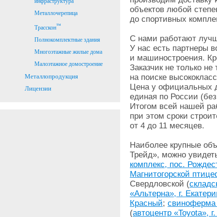
инфраструктура
объектов любой степе
Металлочерепица
до спортивных компле
™
Трасскон
С нами работают лучш
Полнокомплектные здания
У нас есть партнеры в
Многоэтажные жилые дома
и машиностроения. Кро
Малоэтажное домостроение
Заказчик не только не 
на поиске высококлас
Металлопродукция
Цена у официальных 
Лицензии
единая по России (без
Итогом всей нашей ра
при этом сроки строи
от 4 до 11 месяцев.
Наиболее крупные объ
Трейд», можно увидеть
комплекс, пос. Рождес
Магнитогорской птице
Свердловской (
складс
«Альтерна», г. Екатер
Красный
;
свиноферма
(
автоцентр «Toyota», г.