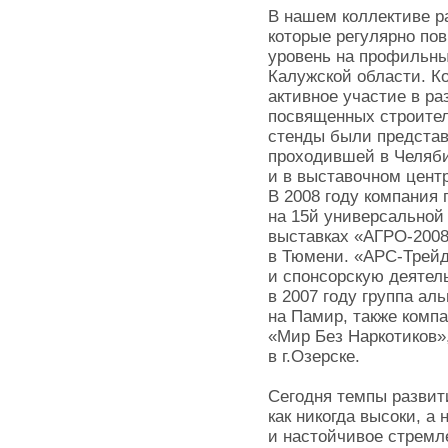
В нашем коллективе р
которые регулярно п
уровень на профильны
Калужской области. К
активное участие в р
посвященных строител
стенды были представ
проходившей в Челяби
и в выставочном центр
В 2008 году компания
на 15й универсальной
выставках «АГРО-2008
в Тюмени. «АРС-Трейд
и спонсорскую деятел
в 2007 году группа а
на Памир, также комп
«Мир Без Наркотиков»,
в г.Озерске.
Сегодня темпы развит
как никогда высоки, а
и настойчивое стремл