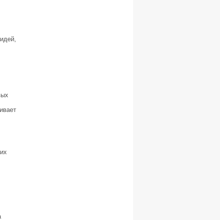
идей,
вых
ивает
ших
а