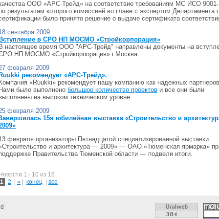
качества ООО «АРС-Трейд» на соответствие требованиям МС ИСО 9001-
по результатам которого комиссией во главе с экспертом Департамента 
сертификации было принято решение о выдаче сертификата соответстви
18 сентября 2009
Вступление в СРО НП МОСМО «Стройкорпорация»
В настоящее время ООО "АРС-Трейд" направлены документы на вступле
СРО НП МОСМО «Стройкорпорация» г.Москва.
27 февраля 2009
Ruukki рекомендует «АРС-Трейд».
Компания «Ruukki» рекомендует нашу компанию как надежных партнеров
Нами было выполнено
большое количество проектов
и все они были
выполнены на высоком техническом уровне.
25 февраля 2009
Завершилась 15я юбилейная выставка «Строительство и архитекту
2009»
13 февраля организаторы Пятнадцатой специализированной выставки
«Строительство и архитектура — 2009» — ОАО «Тюменская ярмарка» пр
поддержке Правительства Тюменской области — подвели итоги.
Новости 1 - 10 из 16
1
2
|
»
|
конец
|
все
ed