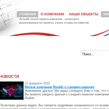
ГЛАВНАЯ
О КОМПАНИИ
НАШИ ОБЪЕКТЫ
НО
Лучший способ оценить компанию - посмотреть
реализованные ею проекты, узнать отзывы ее клиентов
НОВОСТИ
22 февраля 2010
Фильм компании Ruukki о сэндвич-панелях
Уважаемые друзья, Мы рады сообщить Вам о том, что т
Вы можете увидеть фильм о сэндвич-панелях компании
Ruukki.
Посмотрев данное видео, Вы сможете подробнее ознакомиться со всеми
техническим свойствами и характеристиками наших сэндвич - панелей, у