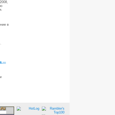
2008,
по
я.
ние в
.
ра —
и