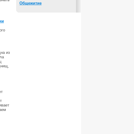
Общежитие
ии
ого
на из
ла
щ
днищ,
ет
т
ивает
аем