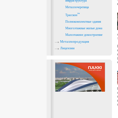
инфраструктура
Металлочерепица
™
Трасскон
Полнокомплектные здания
Многоэтажные жилые дома
Малоэтажное домостроение
Металлопродукция
Лицензии