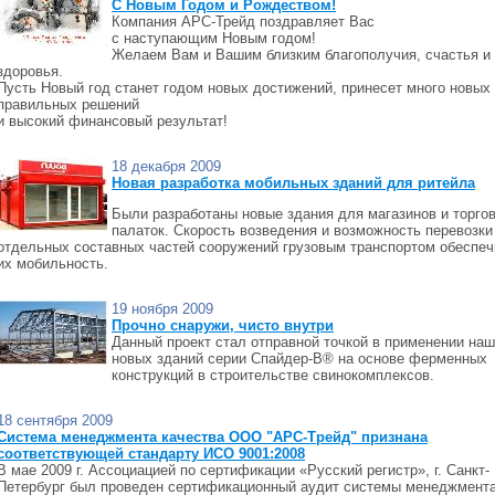
C Новым Годом и Рождеством!
Компания АРС-Трейд поздравляет Вас
с наступающим Новым годом!
Желаем Вам и Вашим близким благополучия, счастья и
здоровья.
Пусть Новый год станет годом новых достижений, принесет много новых 
правильных решений
и высокий финансовый результат!
18 декабря 2009
Новая разработка мобильных зданий для ритейла
Были разработаны новые здания для магазинов и торго
палаток. Скорость возведения и возможность перевозки
отдельных составных частей сооружений грузовым транспортом обеспеч
их мобильность.
19 ноября 2009
Прочно снаружи, чисто внутри
Данный проект стал отправной точкой в применении на
новых зданий серии Спайдер-В® на основе ферменных
конструкций в строительстве свинокомплексов.
18 сентября 2009
Система менеджмента качества ООО "АРС-Трейд" признана
соответствующей стандарту ИСО 9001:2008
В мае 2009 г. Ассоциацией по сертификации «Русский регистр», г. Санкт-
Петербург был проведен сертификационный аудит системы менеджмент