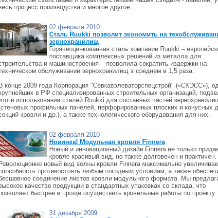
весь процесс производства и многое другое.
02 февраля 2010
Сталь Ruukki позволит экономить на техобслуживан
зернохранилищ
Горячеоцинкованная сталь компании Ruukki – европейск
поставщика комплексных решений из металла для
строительства и машиностроения – позволила сократить издержки на
техническом обслуживании зернохранилищ в среднем в 1,5 раза.
В конце 2009 года Корпорация "Севкавэлеваторспецстрой" («СКЭСС»), од
крупнейших в РФ специализированных строительных организаций, подве
итоги использования сталей Ruukki для составных частей зернохранили
(стеновых профильных панелей, перфорированных плоских и конусных 
секций кровли и др.), а также технологического оборудования для них.
02 февраля 2010
Новинка! Модульная кровля Finnera
Новый и инновационный дизайн Finnera не только прида
кровле красивый вид, но также долговечен и практичен.
Революционно новый вид волны кровли Finnera максимально увеличивае
способность противостоять любым погодным условиям, а также обеспеч
бесшовное соединение листов кровли модульного формата. Мы предлаг
высокое качество продукции в стандартных упаковках со склада, что
позволяет быстрее и проще осуществить кровельные работы по проекту.
31 декабря 2009