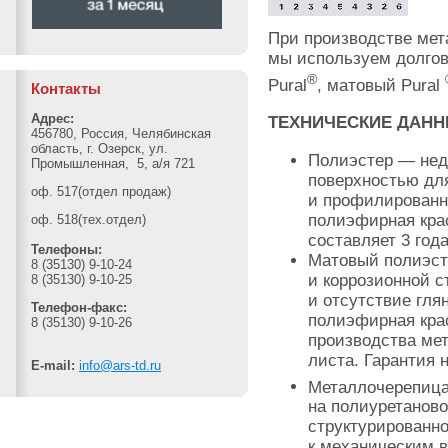
При производстве мет
мы используем долго
®
Pural
, матовый Pural
Контакты
Адрес:
ТЕХНИЧЕСКИЕ ДАН
456780, Россия, Челябинская
область, г. Озерск, ул.
Полиэстер — недо
Промышленная, 5, а/я 721
поверхностью дл
оф. 517(отдел продаж)
и профилированн
полиэфирная крас
оф. 518(тех.отдел)
составляет 3 года
Телефоны:
Матовый полиэст
8 (35130) 9-10-24
и коррозионной с
8 (35130) 9-10-25
и отсутствие гля
Телефон-факс:
полиэфирная крас
8 (35130) 9-10-26
производства ме
листа. Гарантия 
E-mail:
info@ars-td.ru
Металлочерепица
на полиуретаново
структурированн
к механическим 