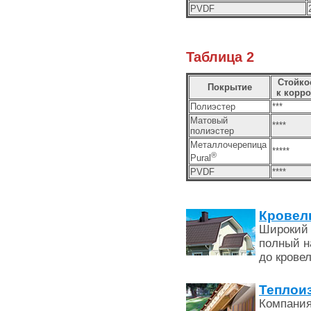
PVDF
Таблица 2
Стойко
Покрытие
к корро
Полиэстер
***
Матовый
****
полиэстер
Металлочерепица
*****
®
Pural
PVDF
****
Кровел
Широкий 
полный н
до крове
Теплои
Компания