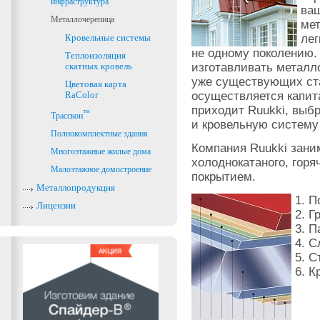
инфраструктура
ваш
Металлочерепица
ме
Кровельные системы
лег
не одному поколению.
Теплоизоляция
скатных кровель
изготавливать металло
уже существующих ста
Цветовая карта
RaColor
осуществляется капит
приходит Ruukki, выб
™
Трасскон
и кровельную систему 
Полнокомплектные здания
Компания Ruukki зани
Многоэтажные жилые дома
холоднокатаного, гор
Малоэтажное домостроение
покрытием.
Металлопродукция
1. 
Лицензии
2. Г
3. 
4. С
5. С
6. К