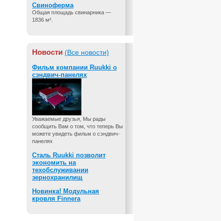
Свиноферма
Общая площадь свинарника —
1836 м².
Новости
(Все новости)
Фильм компании Ruukki о
сэндвич-панелях
Уважаемые друзья, Мы рады
сообщить Вам о том, что теперь Вы
можете увидеть фильм о сэндвич-
панелях
Сталь Ruukki позволит
экономить на
техобслуживании
зернохранилищ
Новинка! Модульная
кровля Finnera