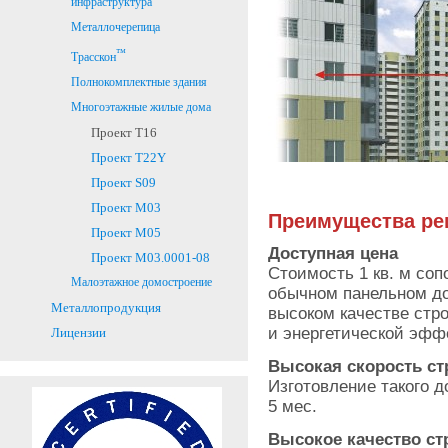
инфраструктура
Металлочерепица
™
Трасскон
Полнокомплектные здания
Многоэтажные жилые дома
Проект Т16
Проект T22Y
Проект S09
Проект M03
Преимущества ре
Проект M05
Доступная цена
Проект M03.0001-08
Стоимость 1 кв. м соп
Малоэтажное домостроение
обычном панельном до
Металлопродукция
высоком качестве стр
и энергетической эфф
Лицензии
Высокая скорость ст
Изготовление такого д
5 мес.
Высокое качество ст