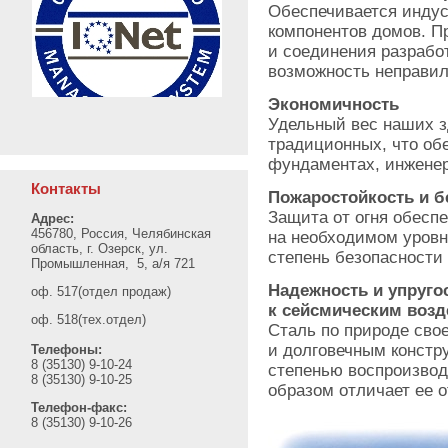
Обеспечивается инду
компонентов домов. П
и соединения разрабо
возможность неправил
Экономичность
Удельный вес наших зд
традиционных, что об
фундаментах, инженер
Контакты
Пожаростойкость и б
Защита от огня обеспе
Адрес:
456780, Россия, Челябинская
на необходимом уровн
область, г. Озерск, ул.
степень безопасности
Промышленная, 5, а/я 721
Надежность и упруго
оф. 517(отдел продаж)
к сейсмическим воз
оф. 518(тех.отдел)
Сталь по природе сво
и долговечным констр
Телефоны:
8 (35130) 9-10-24
степенью воспроизвод
8 (35130) 9-10-25
образом отличает ее о
Телефон-факс:
8 (35130) 9-10-26