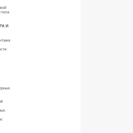
вой
стила
РА И
онтажа
ости
горных
ой
ных
и.