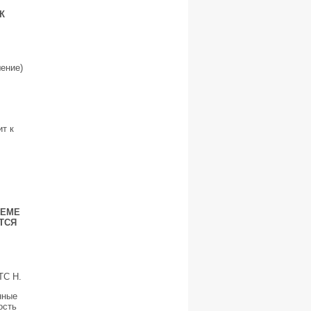
К
ение)
т к
ТЕМЕ
ТСЯ
С Н.
нные
ость