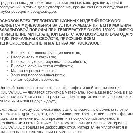
предназначена для всех видов строительных конструкций зданий и
сооружений, а также для судостроения, промышленного оборудования,
трубопроводов и воздуховодов.
ОСНОВОЙ ВСЕХ ТЕПЛОИЗОЛЯЦИОННЫХ ИЗДЕЛИЙ ROCKWOOL
ЯВЛЯЕТСЯ МИНЕРАЛЬНАЯ ВАТА, ПОЛУЧАЕМАЯ ПУТЕМ ПЛАВЛЕНИЯ
БАЗАЛЬТОВОЙ ПОРОДЫ ПРИ ТЕМПЕРАТУРЕ ОКОЛО 1500°С. ШИРОК
ПРИМЕНЕНИЕ МИНЕРАЛЬНОЙ ВАТЫ СТАЛО ВОЗМОЖНО БЛАГОДАР
РЯДУ УНИКАЛЬНЫХ СВОЙСТВ, ПРИСУЩИХ ВСЕМ
ТЕПЛОИЗОЛЯЦИОННЫМ МАТЕРИАЛАМ ROCKWOOL:
Высокие теплоизолирующие качества;
Негорючесть материала;
Высокая звукоизолирующая способность;
Высокая механическая стойкость;
Малая гигроскопичность;
Хорошая паропроницаемость;
Легкая обрабатываемость.
Основой всех ценных качеств высоко эффективной теплоизоляции
ROCKWOOL — является структура материала. Тончайшие волокна в изд
расположены хаотично: в горизонтальном и вертикальном направлениях,
различным углами друг к другу.
Благодаря такому расположению, разнонаправленные волокна плотно
сплетаются друг с другом, обеспечивая жесткость, стабильность формы
изделий в течение долгого времени и высокую сопротивляемость
механическим воздействиям. Поэтому теплоизоляционные материалы
ROCKWOOL с годами не деформируются, материал не уплотняется и
толщина слоя теплоизоляции не уменьшается.