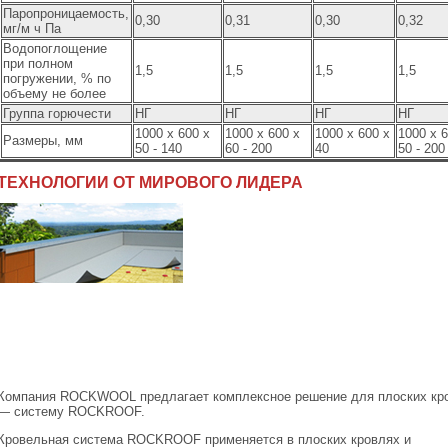
Паропроницаемость,
0,30
0,31
0,30
0,32
мг/м ч Па
Водопоглощение
при полном
1,5
1,5
1,5
1,5
погружении, % по
объему не более
Группа горючести
НГ
НГ
НГ
НГ
1000 х 600 х
1000 х 600 х
1000 х 600 х
1000 х 6
Размеры, мм
50 - 140
60 - 200
40
50 - 200
ТЕХНОЛОГИИ ОТ МИРОВОГО ЛИДЕРА
Компания ROCKWOOL предлагает комплексное решение для плоских кр
— систему ROCKROOF.
Кровельная система ROCKROOF применяется в плоских кровлях и