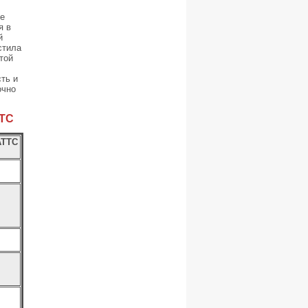
ве
я в
й
стила
той
ть и
очно
ТТС
АТТС