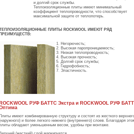
и долгий срок службы.
Теплоизоляционные плиты имеют минимальный
коэффициент теплопроводности, что способствует
максимальной защите от теплопотерь.
ТЕПЛОИЗОЛЯЦИОННЫЕ ПЛИТЫ ROCKWOOL ИМЕЮТ РЯД
ПРЕИМУЩЕСТВ:
1. Негорючесть;
2. Высокая паропроницаемость;
3. Низкая теплопроводность;
4. Высокая прочность;
5. Долгий срок службы;
6. Гидрофобность;
7. Эластичность.
ROCKWOOL РУФ БАТТС Экстра и ROCKWOOL РУФ БАТ
Оптима
Плиты имеют комбинированную структуру и состоят из жесткого верхнег
(наружного) и более легкого нижнего (внутреннего) слоев. Благодаря это
плиты обладают уменьшенным весом, удобны при монтаже.
Верхний (жесткий) слой маркируется.