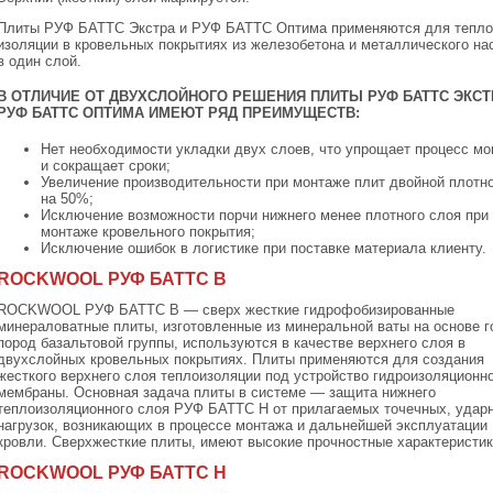
Плиты РУФ БАТТС Экстра и РУФ БАТТС Оптима применяются для тепло
изоляции в кровельных покрытиях из железобетона и металлического на
в один слой.
В ОТЛИЧИЕ ОТ ДВУХСЛОЙНОГО РЕШЕНИЯ ПЛИТЫ РУФ БАТТС ЭКСТ
РУФ БАТТС ОПТИМА ИМЕЮТ РЯД ПРЕИМУЩЕСТВ:
Нет необходимости укладки двух слоев, что упрощает процесс м
и сокращает сроки;
Увеличение производительности при монтаже плит двойной плотн
на 50%;
Исключение возможности порчи нижнего менее плотного слоя при
монтаже кровельного покрытия;
Исключение ошибок в логистике при поставке материала клиенту.
ROCKWOOL РУФ БАТТС B
ROCKWOOL РУФ БАТТС В — сверх жесткие гидрофобизированные
минераловатные плиты, изготовленные из минеральной ваты на основе 
пород базальтовой группы, используются в качестве верхнего слоя в
двухслойных кровельных покрытиях. Плиты применяются для создания
жесткого верхнего слоя теплоизоляции под устройство гидроизоляционн
мембраны. Основная задача плиты в системе — защита нижнего
теплоизоляционного слоя РУФ БАТТС Н от прилагаемых точечных, удар
нагрузок, возникающих в процессе монтажа и дальнейшей эксплуатации
кровли. Сверхжесткие плиты, имеют высокие прочностные характеристик
ROCKWOOL РУФ БАТТС H