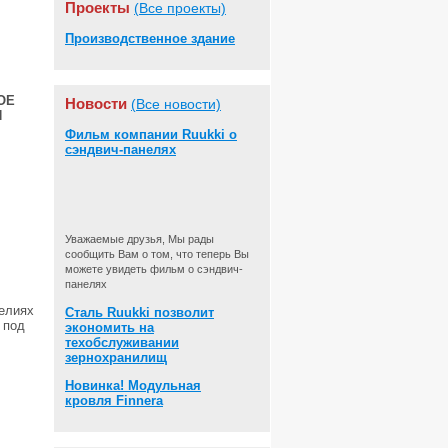
Проекты
(Все проекты)
Производственное здание
ОЕ
Новости
(Все новости)
Я
Фильм компании Ruukki о
сэндвич-панелях
Уважаемые друзья, Мы рады
сообщить Вам о том, что теперь Вы
можете увидеть фильм о сэндвич-
панелях
елиях
Сталь Ruukki позволит
 под
экономить на
техобслуживании
зернохранилищ
Новинка! Модульная
кровля Finnera