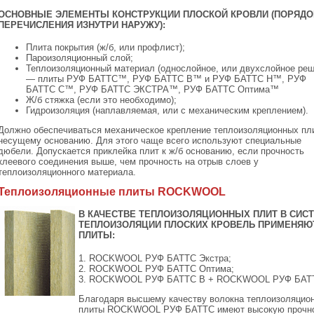
ОСНОВНЫЕ ЭЛЕМЕНТЫ КОНСТРУКЦИИ ПЛОСКОЙ КРОВЛИ (ПОРЯДО
ПЕРЕЧИСЛЕНИЯ ИЗНУТРИ НАРУЖУ):
Плита покрытия (ж/б, или профлист);
Пароизоляционный слой;
Теплоизоляционный материал (однослойное, или двухслойное реш
— плиты РУФ БАТТС™, РУФ БАТТС В™ и РУФ БАТТС Н™, РУФ
БАТТС С™, РУФ БАТТС ЭКСТРА™, РУФ БАТТС Оптима™
Ж/б стяжка (если это необходимо);
Гидроизоляция (наплавляемая, или с механическим креплением).
Должно обеспечиваться механическое крепление теплоизоляционных пли
несущему основанию. Для этого чаще всего используют специальные
дюбели. Допускается приклейка плит к ж/б основанию, если прочность
клеевого соединения выше, чем прочность на отрыв слоев у
теплоизоляционного материала.
Теплоизоляционные плиты ROCKWOOL
В КАЧЕСТВЕ ТЕПЛОИЗОЛЯЦИОННЫХ ПЛИТ В СИС
ТЕПЛОИЗОЛЯЦИИ ПЛОСКИХ КРОВЕЛЬ ПРИМЕНЯЮ
ПЛИТЫ:
1. ROCKWOOL РУФ БАТТС Экстра;
2. ROCKWOOL РУФ БАТТС Оптима;
3. ROCKWOOL РУФ БАТТС В + ROCKWOOL РУФ БАТТ
Благодаря высшему качеству волокна теплоизоляцио
плиты ROCKWOOL РУФ БАТТС имеют высокую прочн