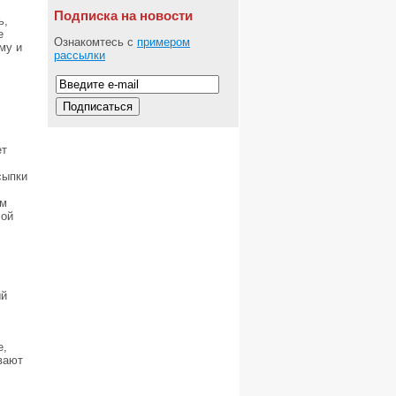
Подписка на новости
ь,
е
Ознакомтесь с
примером
му и
рассылки
ет
сыпки
ем
лой
ый
е,
вают