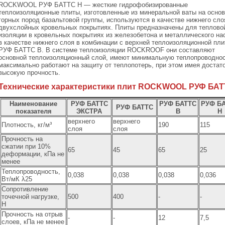
ROCKWOOL РУФ БАТТС Н — жесткие гидрофобизированные
теплоизоляционные плиты, изготовленные из минеральной ваты на осно
горных пород базальтовой группы, используются в качестве нижнего сло
двухслойных кровельных покрытиях. Плиты предназначены для теплово
изоляции в кровельных покрытиях из железобетона и металлического на
в качестве нижнего слоя в комбинации с верхней теплоизоляционной пли
РУФ БАТТС В. В системе теплоизоляции ROCKROOF они составляют
основной теплоизоляционный слой, имеют минимальную теплопроводнос
максимально работают на защиту от теплопотерь, при этом имея достат
высокую прочность.
Технические характеристики плит ROCKWOOL РУФ БА
Наименование
РУФ БАТТС
РУФ БАТТС
РУФ Б
РУФ БАТТС
показателя
ЭКСТРА
В
Н
верхнего
верхнего
Плотность, кг/м³
190
115
слоя
слоя
Прочность на
сжатии при 10%
65
45
65
25
деформации, кПа не
менее
Теплопроводность,
0,038
0,038
0,038
0,036
Вт/мК λ25
Сопротивление
точечной нагрузке,
500
400
-
-
Н
Прочность на отрыв
-
-
12
7,5
слоев, кПа не менее