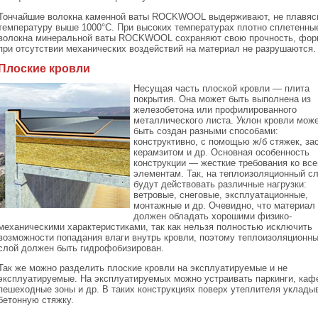
Тончайшие волокна каменной ваты ROCKWOOL выдерживают, не плавяс
температуру выше 1000°С. При высоких температурах плотно сплетенны
волокна минеральной ваты ROCKWOOL сохраняют свою прочность, фор
при отсутствии механических воздействий на материал не разрушаются.
Плоские кровли
Несущая часть плоской кровли — плита
покрытия. Она может быть выполнена из
железобетона или профилированного
металлического листа. Уклон кровли мож
быть создан разными способами:
конструктивно, с помощью ж/б стяжек, за
керамзитом и др. Основная особенность
конструкции — жесткие требования ко вс
элементам. Так, на теплоизоляционный с
будут действовать различные нагрузки:
ветровые, снеговые, эксплуатационные,
монтажные и др. Очевидно, что материал
должен обладать хорошими физико-
механическими характеристиками, так как нельзя полностью исключить
возможности попадания влаги внутрь кровли, поэтому теплоизоляционн
слой должен быть гидрофобизирован.
Так же можно разделить плоские кровли на эксплуатируемые и не
эксплуатируемые. На эксплуатируемых можно устраивать паркинги, каф
пешеходные зоны и др. В таких конструкциях поверх утеплителя уклады
бетонную стяжку.