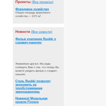
Проекты
(Все проекты)
Форелевое хозяйство
Общая площадь форелевого
хозяйства — 1071 м².
Новости
(Все новости)
Фильм компании Ruukki о
сэндвич-панелях
Уважаемые друзья, Мы рады
сообщить Вам о том, что теперь Вы
можете увидеть фильм о сэндвич-
панелях
Сталь Ruukki позволит
экономить на
техобслуживании
зернохранилищ
Новинка! Модульная
кровля Finnera