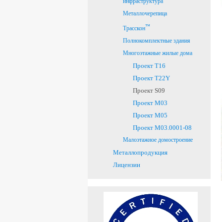
инфраструктура
Металлочерепица
™
Трасскон
Полнокомплектные здания
Многоэтажные жилые дома
Проект Т16
Проект T22Y
Проект S09
Проект M03
Проект M05
Проект M03.0001-08
Малоэтажное домостроение
Металлопродукция
Лицензии